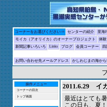
コーナーをお選びください⇒
センターの紹介
里海
モイカ（アオリイカ）のオーナープロジェクト
体験
Links
新聞記事いろいろ
ブログ
会員コーナー
四
お問い合わせ先メールアドレス
かしわじまの海か
操作メニュー
2011.6.29 
コーナーの目次
トップ画面
最近はとても
この日も、夏