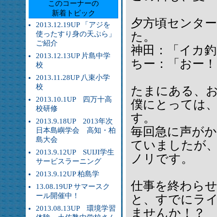
このコーナーの
新着トピック
夕方頃センタ
2013.12.19UP 「アジを
使ったすり身の天ぷら」
た。
ご紹介
神田：「イカ釣
2013.12.13UP 片島中学
ちー：「おー！
校
2013.11.28UP 八束小学
校
たまにある、
2013.10.1UP 四万十高
僕にとっては
校研修
す。
2013.9.18UP 2013年次
毎回急に声が
日本島嶼学会 高知・柏
島大会
ていましたが
2013.9.12UP SUIJI学生
ノリです。
サービスラーニング
2013.9.12UP 柏島学
仕事を終わら
13.08.19UP サマースク
ール開催中！
と、すでにラ
2013.08.13UP 環境学習
ませんか！？