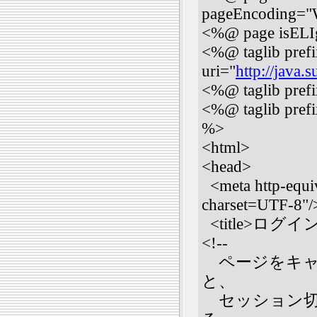
pageEncoding="
<%@ page isELI
<%@ taglib prefi
uri="
http://java.s
<%@ taglib pref
<%@ taglib prefi
%>
<html>
<head>
<meta http-equiv
charset=UTF-8"/
<title>ログイン</
<!--
ページをキャ
と、
セッション切