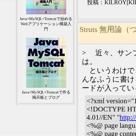
投稿：KILROY[KIL
Java+MySQL+Tomcatで始める
Webアプリケーション構築入
Struts 無用論
門
> 近々、サン
は。
というわけで
んなふうに書け
ードが入ってい
Java+MySQL+Tomcatで作る
掲示板とブログ
<?xml version="
<!DOCTYPE HT
4.01//EN" "
http:
<%@ page langu
<%@ page conten