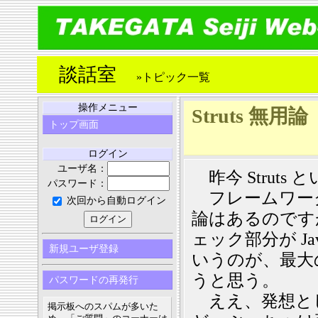
談話室
»トピック一覧
操作メニュー
Struts 無用論
トップ画面
ログイン
ユーザ名：
昨今 Strut
パスワード：
フレームワー
次回から自動ログイン
論はあるのです
ェック部分が Jav
新規ユーザ登録
いうのが、最大
うと思う。
パスワードの再発行
ええ、発想と
掲示板へのスパムが多いた