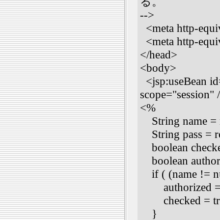
る。
-->
<meta http-equi
<meta http-equi
</head>
<body>
<jsp:useBean id
scope="session" 
<%
String name = r
String pass = re
boolean checked
boolean authori
if ( (name != nu
authorized = us
checked = tr
}