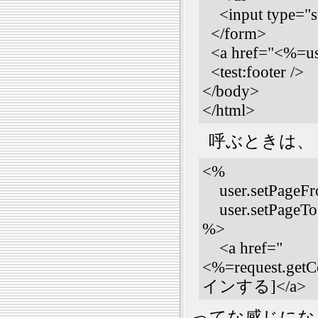
<input type="s
</form>
<a href="<%=us
<test:footer />
</body>
</html>
呼ぶときは、
<%
user.setPageFro
user.setPageTo(
%>
<a href="
<%=request.get
インする]</a>
ってな感じにな