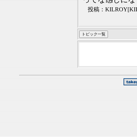
投稿：KILROY[KIL