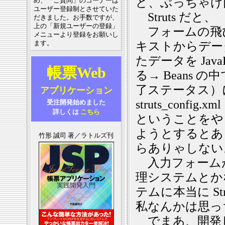
ど、ぶっちゃけ
め、「ご質問」のコーナーは
ユーザー登録制とさせていた
Struts だと、
だきました。お手数ですが、
上の「新規ユーザーの登録」
フォームの飛
メニューより登録をお願いし
ます。
キストからデータ
たデータを Java
帳票Web
る→ Beans
了ステータス）
アプリケーション
struts_con
受注開発始めました
詳しくは
こちら
ということをや
ようとするとあ
竹形 誠司 著／ラトルズ刊
らありゃしない
入力フォーム
理システムとか
テムに本当に S
私なんかは思っ
でまあ、開発