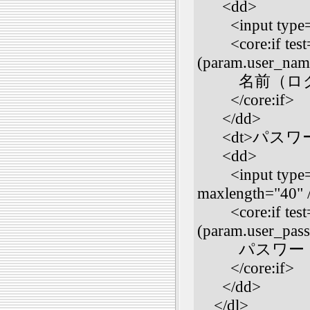
<dd>
<input type="t
<core:if test=
(param.user_name
名前（ログイ
</core:if>
</dd>
<dt>パスワード
<dd>
<input type="p
maxlength="40" 
<core:if test=
(param.user_pass
パスワード
</core:if>
</dd>
</dl>