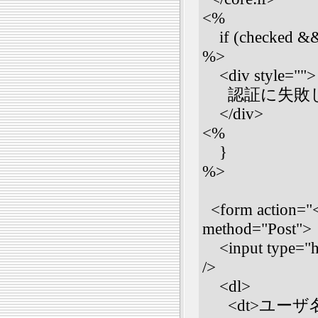
<%
if (checked && 
%>
<div style="">
認証に失敗し
</div>
<%
}
%>
<form action="
method="Post">
<input type="hi
/>
<dl>
<dt>ユーザ名<