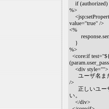
if (authorized)
%>
<jsp:setPropert
value="true" />
<%
response.sendR
}
%>
<core:if test="$
(param.user_pass
<div style="">
ユーザ名また
/>
正しいユーザ
い。
</div>
</core:if>