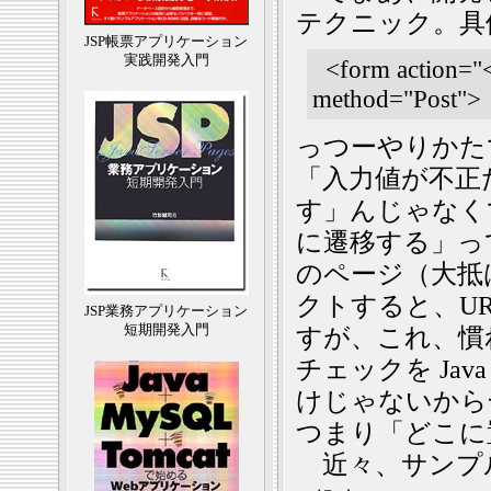
テクニック。具
JSP帳票アプリケーション
実践開発入門
<form action="
method="Post">
っつーやりかたで
「入力値が不正
す」んじゃなく
に遷移する」っ
のページ（大抵
クトすると、U
JSP業務アプリケーション
短期開発入門
すが、これ、慣
チェックを Ja
けじゃないから
つまり「どこに
近々、サンプ