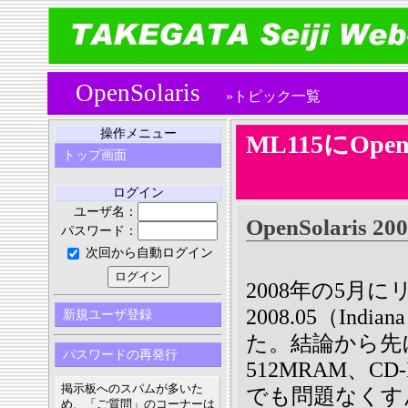
OpenSolaris
»トピック一覧
操作メニュー
ML115にOpen
トップ画面
ログイン
ユーザ名：
OpenSolaris 200
パスワード：
次回から自動ログイン
2008年の5月にリ
2008.05（In
新規ユーザ登録
た。結論から先
パスワードの再発行
512MRAM、C
掲示板へのスパムが多いた
でも問題なくす
め、「ご質問」のコーナーは