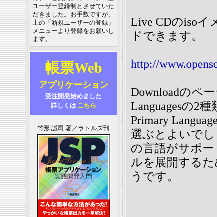
ユーザー登録制とさせていた
だきました。お手数ですが、
Live CDの
上の「新規ユーザーの登録」
メニューより登録をお願いし
ドできます。
ます。
http://www.openso
帳票Web
アプリケーション
Downloadのページ
受注開発始めました
Languages
詳しくは
こちら
Primary La
竹形 誠司 著／ラトルズ刊
選ぶとよいでしょう
の言語がサポー
ルを展開するた
うです。