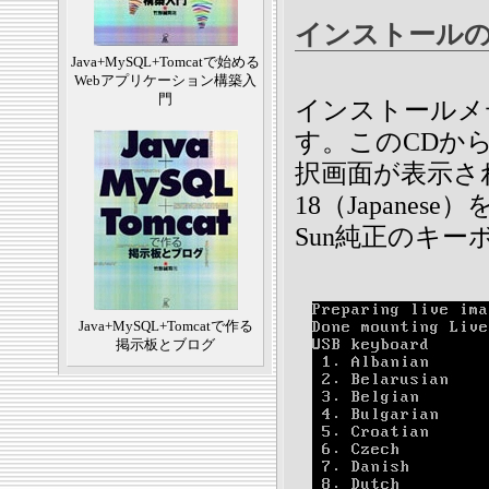
インストール
Java+MySQL+Tomcatで始める
Webアプリケーション構築入
門
インストールメデ
す。このCDか
択画面が表示さ
18（Japanese
Sun純正のキ
Java+MySQL+Tomcatで作る
掲示板とブログ