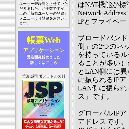
はNAT機能が
ユーザー登録制とさせていた
だきました。お手数ですが、
Network Addr
上の「新規ユーザーの登録」
メニューより登録をお願いし
IPとプライベー
ます。
ブロードバンド
帳票Web
側」の2つのネ
アプリケーション
を持っているル
受注開発始めました
ることが多い）
詳しくは
こちら
とLAN側には異
竹形 誠司 著／ラトルズ刊
に振られるIP
LAN側に振られ
ス」です。
グローバルIPア
アドレスです。