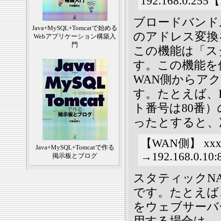
192.168.0.25
ブロードバンド
Java+MySQL+Tomcatで始める
のアドレス変換
Webアプリケーション構築入
門
この機能は「ス
す。この機能を
WAN側からア
す。たとえば、
ト番号は80番）の
ったとすると、
【WAN側】 xxx.
Java+MySQL+Tomcatで作る
→192.168.0.1
掲示板とブログ
スタティックN
です。たとえば
をウェブサーバーと
用する場合は、