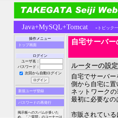
Java+MySQL+Tomcat
»トピック
操作メニュー
自宅サーバー
トップ画面
ログイン
ユーザ名：
ルーターの設定
パスワード：
次回から自動ログイン
自宅でサーバー
側から自宅に置
ネットワークの
新規ユーザ登録
最初に必要なの
パスワードの再発行
掲示板へのスパムが多いた
市販されている
め、「ご質問」のコーナーは