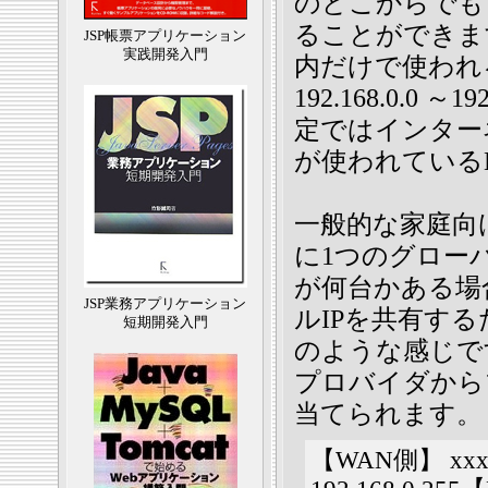
のどこからでも
ることができま
JSP帳票アプリケーション
実践開発入門
内だけで使われ
192.168.0.0
定ではインター
が使われている
一般的な家庭向
に1つのグロー
が何台かある場
JSP業務アプリケーション
ルIPを共有する
短期開発入門
のような感じです
プロバイダから
当てられます。
【WAN側】 xxx.