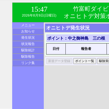
15:47
竹富町ダイビ
オニヒトデ対策
2026年8月9日(日曜日)
メニュー
オニヒトデ発生状況
お知らせ
発生状況
ポイント：中之御神島 三の根
状況報告
日付
報告者
駆除統計
駆除報告
リンク集