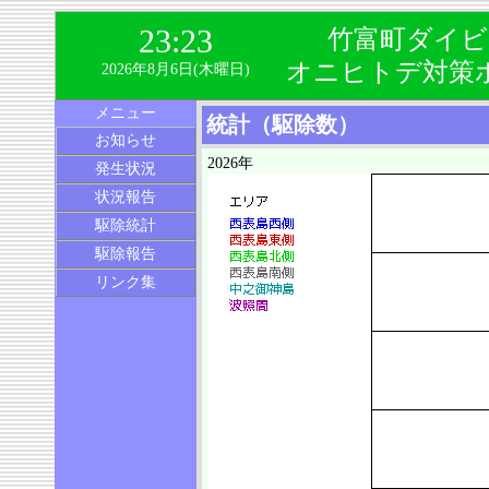
23:23
竹富町ダイビ
オニヒトデ対策
2026年8月6日(木曜日)
メニュー
統計（駆除数）
お知らせ
2026年
発生状況
状況報告
駆除統計
駆除報告
リンク集