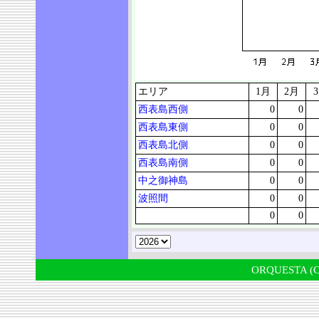
エリア
1月
2月
西表島西側
0
0
西表島東側
0
0
西表島北側
0
0
西表島南側
0
0
中之御神島
0
0
波照間
0
0
0
0
ORQUESTA (C