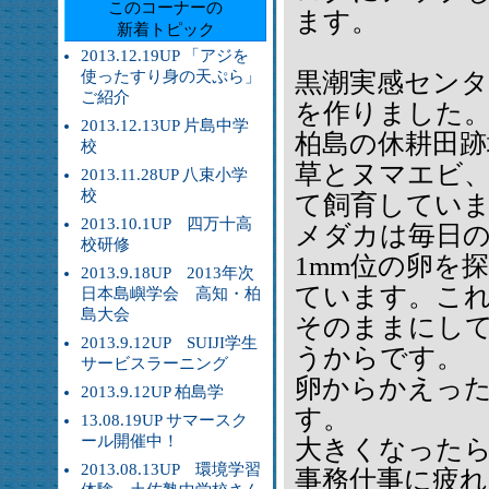
このコーナーの
ます。
新着トピック
2013.12.19UP 「アジを
使ったすり身の天ぷら」
黒潮実感セン
ご紹介
を作りました
2013.12.13UP 片島中学
柏島の休耕田
校
草とヌマエビ
2013.11.28UP 八束小学
校
て飼育してい
2013.10.1UP 四万十高
メダカは毎日
校研修
1mm位の卵を
2013.9.18UP 2013年次
ています。こ
日本島嶼学会 高知・柏
島大会
そのままにし
2013.9.12UP SUIJI学生
うからです。
サービスラーニング
卵からかえっ
2013.9.12UP 柏島学
す。
13.08.19UP サマースク
ール開催中！
大きくなった
2013.08.13UP 環境学習
事務仕事に疲