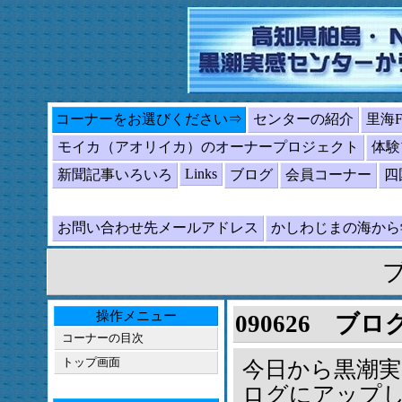
コーナーをお選びください⇒
センターの紹介
里海
モイカ（アオリイカ）のオーナープロジェクト
体験
Links
新聞記事いろいろ
ブログ
会員コーナー
四
お問い合わせ先メールアドレス
かしわじまの海か
操作メニュー
090626 ブ
コーナーの目次
トップ画面
今日から黒潮
ログにアップ