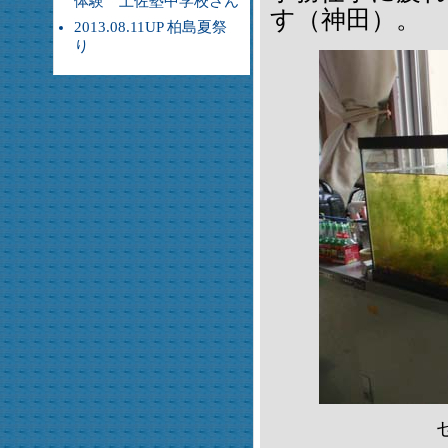
体験 土佐塾中学校さん
す（神田）。
2013.08.11UP 柏島夏祭
り