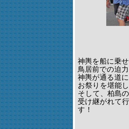
神輿を船に乗
鳥居前での迫力
神輿が通る道
お祭りを堪能
そして、柏島
受け継がれて
す！