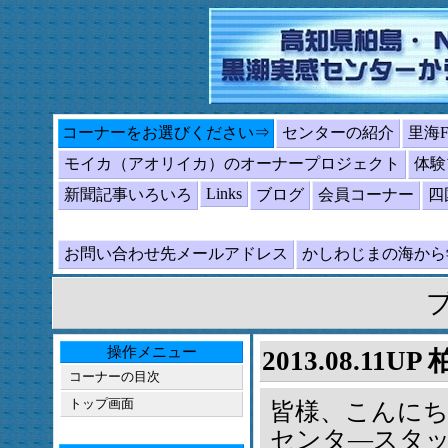
コーナーをお選びください⇒
センターの紹介
里海
モイカ（アオリイカ）のオーナープロジェクト
体験
Links
新聞記事いろいろ
ブログ
会員コーナー
四
お問い合わせ先メールアドレス
かしわじまの海か
操作メニュー
2013.08.11U
コーナーの目次
トップ画面
皆様、こんに
センタ―スタ