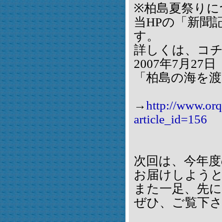
※柏島夏祭りに
当HPの「新聞
す。
詳しくは、コ
2007年7月2
「柏島の海を
→
http://www.orq
article_id=156
次回は、今年度
お届けしよう
また一足、先にf
ぜひ、ご覧下