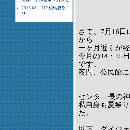
体験 土佐塾中学校さん
2013.08.11UP 柏島夏祭
り
さて、7月16
から
一ヶ月近くが
今月の14・1
です。
夜間、公民館
センタ―長の
私自身も夏祭
た。
以下、ダイジ