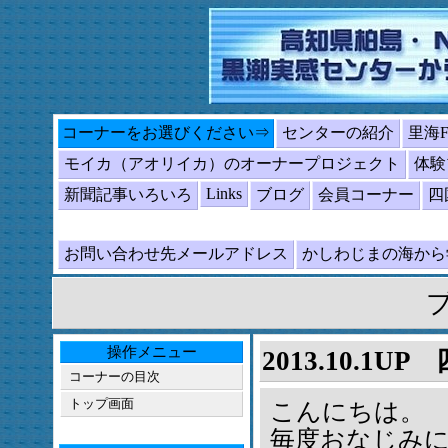
コーナーをお選びください⇒
センターの紹介
里海
モイカ（アオリイカ）のオーナープロジェクト
体験
Links
新聞記事いろいろ
ブログ
会員コーナー
四
お問い合わせ先メールアドレス
かしわじまの海か
操作メニュー
2013.10.1
コーナーの目次
トップ画面
こんにちは。
毎度おなじみ