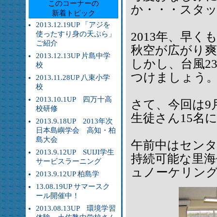
このコーナーの
か・・・スタッ
新着トピック
2013.12.19UP 「アジを
使ったすり身の天ぷら」
2013年、早く
ご紹介
秋空が広がり
2013.12.13UP 片島中学
しかし、台風2
校
つけましょう
2013.11.28UP 八束小学
校
2013.10.1UP 四万十高
さて、今回は9
校研修
生徒さん15名
2013.9.18UP 2013年次
日本島嶼学会 高知・柏
島大会
午前中はセン
2013.9.12UP SUIJI学生
持続可能な里
サービスラーニング
ュノーケリン
2013.9.12UP 柏島学
13.08.19UP サマースク
ール開催中！
2013.08.13UP 環境学習