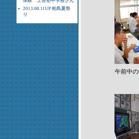
体験 土佐塾中学校さん
2013.08.11UP 柏島夏祭
り
午前中の