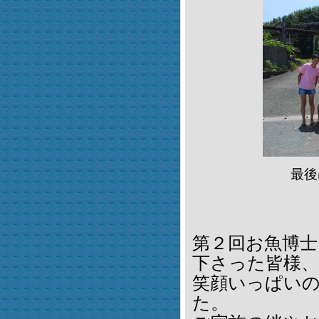
最後
第２回お魚博
下さった皆様、
笑顔いっぱい
た。