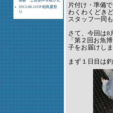
体験 土佐塾中学校さん
片付け・準備
2013.08.11UP 柏島夏祭
わくわくどき
り
スタッフ一同
さて、今回は8
「第２回お魚博
子をお届けし
まず１日目は釣