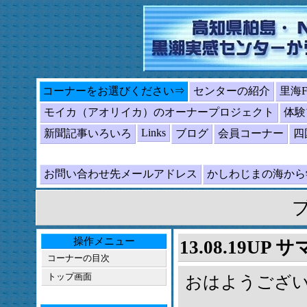
コーナーをお選びください⇒
センターの紹介
里海
モイカ（アオリイカ）のオーナープロジェクト
体験
Links
新聞記事いろいろ
ブログ
会員コーナー
四
お問い合わせ先メールアドレス
かしわじまの海か
操作メニュー
13.08.19U
コーナーの目次
トップ画面
おはようござ