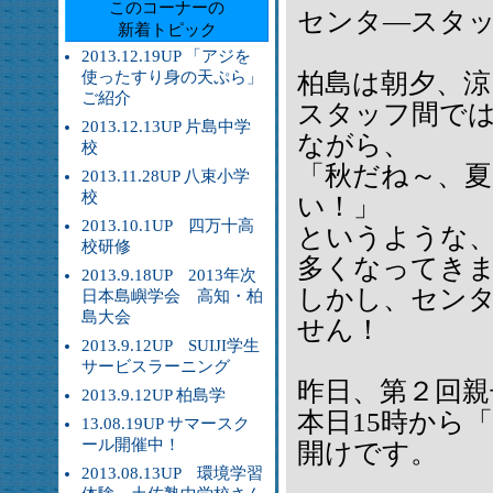
このコーナーの
センタ―スタ
新着トピック
2013.12.19UP 「アジを
使ったすり身の天ぷら」
柏島は朝夕、
ご紹介
スタッフ間で
2013.12.13UP 片島中学
ながら、
校
「秋だね～、
2013.11.28UP 八束小学
校
い！」
2013.10.1UP 四万十高
というような
校研修
多くなってき
2013.9.18UP 2013年次
しかし、セン
日本島嶼学会 高知・柏
島大会
せん！
2013.9.12UP SUIJI学生
サービスラーニング
昨日、第２回親
2013.9.12UP 柏島学
本日15時から
13.08.19UP サマースク
ール開催中！
開けです。
2013.08.13UP 環境学習