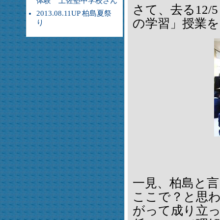
体験 土佐塾中学校さん
さて、去る12/
2013.08.11UP 柏島夏祭
の学習」授業
り
一見、柏島と
ここで？と思
がって成り立