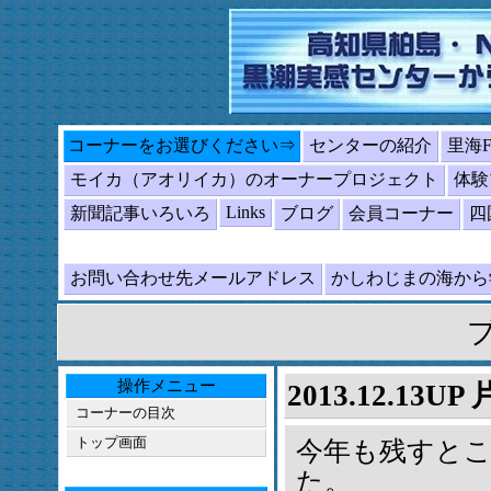
コーナーをお選びください⇒
センターの紹介
里海
モイカ（アオリイカ）のオーナープロジェクト
体験
Links
新聞記事いろいろ
ブログ
会員コーナー
四
お問い合わせ先メールアドレス
かしわじまの海か
操作メニュー
2013.12.13U
コーナーの目次
トップ画面
今年も残すとこ
た。