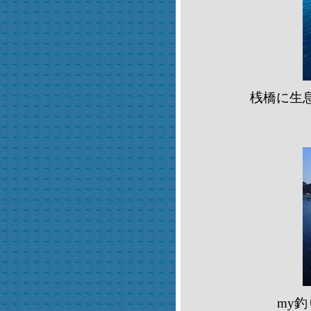
桟橋に生
my