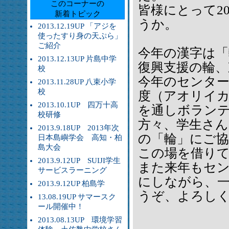
このコーナーの
皆様にとって2
新着トピック
うか。
2013.12.19UP 「アジを
使ったすり身の天ぷら」
ご紹介
今年の漢字は
2013.12.13UP 片島中学
復興支援の輪、
校
今年のセンタ
2013.11.28UP 八束小学
校
度（アオリイカ
2013.10.1UP 四万十高
を通しボラン
校研修
方々、学生さ
2013.9.18UP 2013年次
の「輪」にご
日本島嶼学会 高知・柏
島大会
この場を借り
2013.9.12UP SUIJI学生
また来年もセ
サービスラーニング
にしながら、
2013.9.12UP 柏島学
うぞ、よろし
13.08.19UP サマースク
ール開催中！
2013.08.13UP 環境学習