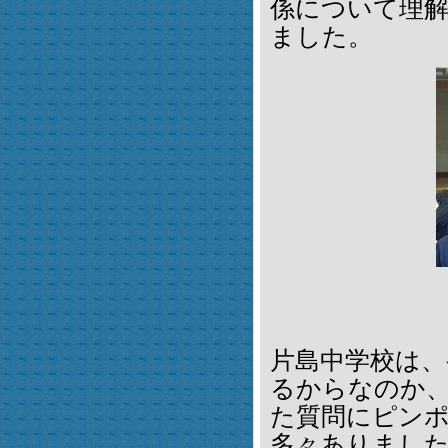
係について理
ました。
片島中学校は、
るからなのか
た質問にピン
多々ありまし