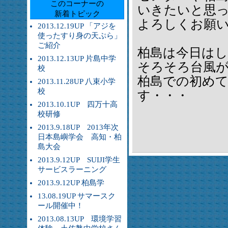
このコーナーの
いきたいと思
新着トピック
よろしくお願
2013.12.19UP 「アジを
使ったすり身の天ぷら」
ご紹介
柏島は今日は
2013.12.13UP 片島中学
そろそろ台風
校
柏島での初め
2013.11.28UP 八束小学
校
す・・・
2013.10.1UP 四万十高
校研修
2013.9.18UP 2013年次
日本島嶼学会 高知・柏
島大会
2013.9.12UP SUIJI学生
サービスラーニング
2013.9.12UP 柏島学
13.08.19UP サマースク
ール開催中！
2013.08.13UP 環境学習