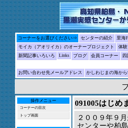
コーナーをお選びください⇒
センターの紹介
里海
モイカ（アオリイカ）のオーナープロジェクト
体験
Links
新聞記事いろいろ
ブログ
会員コーナー
四
お問い合わせ先メールアドレス
かしわじまの海か
操作メニュー
091005はじ
コーナーの目次
トップ画面
２００９年９
センターや柏