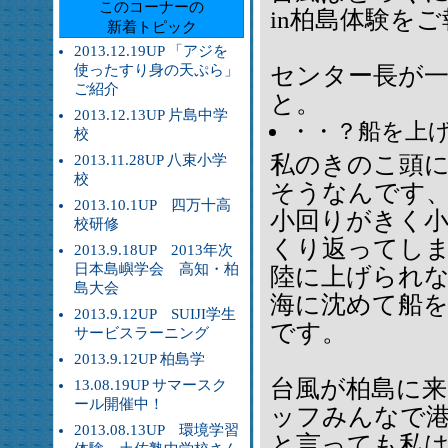
このコーナーの
in柏島体験を
新着トピック
2013.12.19UP 「アジを
使ったすり身の天ぷら」
センター長が
ご紹介
と。
2013.12.13UP 片島中学
・・？船を上
校
私のきのこ頭
2013.11.28UP 八束小学
校
そうなんです
2013.10.1UP 四万十高
小回りがきく
校研修
くり返ってし
2013.9.18UP 2013年次
日本島嶼学会 高知・柏
陸に上げられ
島大会
海に沈めて船
2013.9.12UP SUIJI学生
です。
サービスラーニング
2013.9.12UP 柏島学
台風が柏島に
13.08.19UP サマースク
ール開催中！
ッフみんなで
2013.08.13UP 環境学習
と言っても私