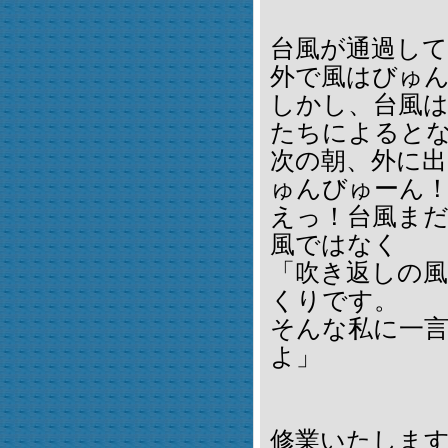
台風が通過し
外で風はびゅ
しかし、台風
たちによると
次の朝、外に
ゅんびゅーん
えっ！台風ま
風ではなく
「吹き返しの
くりです。
そんな私に一
よ」
修業いたしま