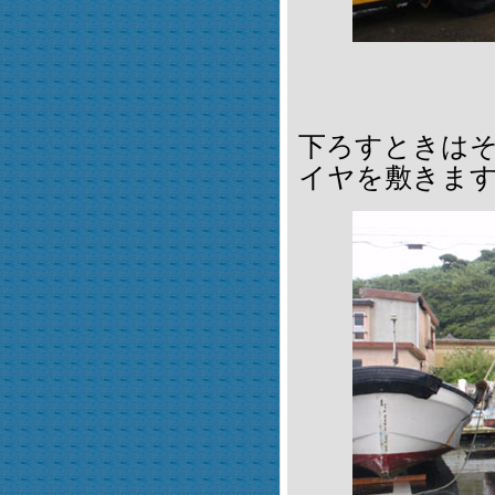
下ろすときは
イヤを敷きま