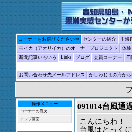
コーナーをお選びください⇒
センターの紹介
里海
モイカ（アオリイカ）のオーナープロジェクト
体験
Links
新聞記事いろいろ
ブログ
会員コーナー
四
お問い合わせ先メールアドレス
かしわじまの海か
操作メニュー
091014台風通
コーナーの目次
トップ画面
こんにちわ！
台風はとっく