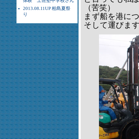
体験 土佐塾中学校さん
（苦笑）
2013.08.11UP 柏島夏祭
り
まず船を港に
そして運びま