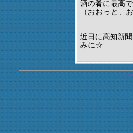
酒の肴に最高で
（おおっと、
近日に高知新
みに☆
NP