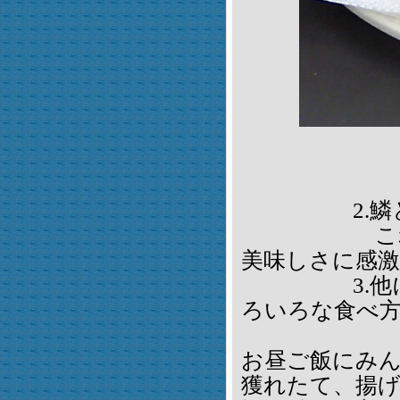
2.鱗と内
これもまた
美味しさに感
3.他にも
ろいろな食べ
お昼ご飯にみ
獲れたて、揚