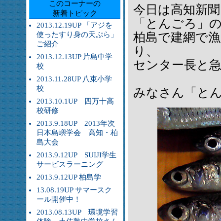
このコーナーの
今日は高知新聞
新着トピック
「とんごろ」
2013.12.19UP 「アジを
使ったすり身の天ぷら」
柏島で建網で
ご紹介
り、
2013.12.13UP 片島中学
センター長と
校
2013.11.28UP 八束小学
校
みなさん「と
2013.10.1UP 四万十高
校研修
2013.9.18UP 2013年次
日本島嶼学会 高知・柏
島大会
2013.9.12UP SUIJI学生
サービスラーニング
2013.9.12UP 柏島学
13.08.19UP サマースク
ール開催中！
2013.08.13UP 環境学習