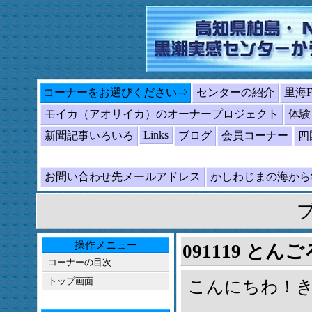
コーナーをお選びください⇒
センターの紹介
里海
モイカ（アオリイカ）のオーナープロジェクト
体験
Links
新聞記事いろいろ
ブログ
会員コーナー
四
お問い合わせ先メールアドレス
かしわじまの海か
操作メニュー
091119 とんご
コーナーの目次
トップ画面
こんにちわ！