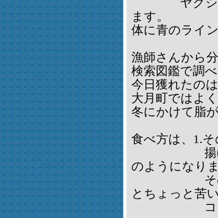
ヤクシマイ
ます。
体に青のライ
漁師さんから
検索図鑑で調べ
今日獲れたの
大月町ではよ
冬にかけて脂
食べ方は、1.
揚げられた
のようになり
そのパリッ
とちょっと苦
コラボは