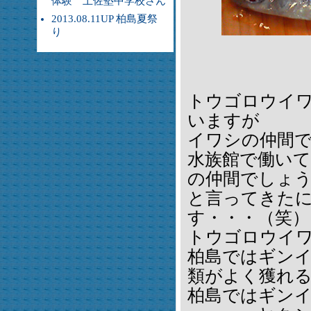
体験 土佐塾中学校さん
2013.08.11UP 柏島夏祭
り
トウゴロウイ
いますが
イワシの仲間
水族館で働い
の仲間でしょ
と言ってきた
す・・・（笑）
トウゴロウイ
柏島ではギン
類がよく獲れ
柏島ではギン