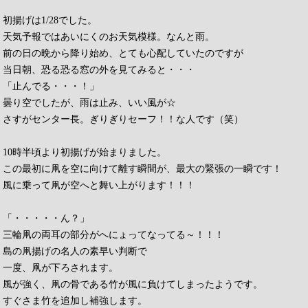
初揚げは1/28でした。
天気予報ではあいにくのお天気模様。なんと雨。
前の日の晩から降り始め、とても心配していたのですが
当日朝、恐る恐る窓の外を見てみると・・・
「止んでる・・・！」
曇り空でしたが、雨は止み、いい風が☆
さすがセンター長。ぎりぎりセーフ！！な人です（笑）
10時半頃より初揚げが始まりました。
この最初に凧を空に向けて離す瞬間が、最大の緊張の一瞬です！
風に乗って凧が空へと舞い上がります！！！
「・・・・・ん？」
三輪凧の両耳の部分がへにょってなってる～！！！
島の凧揚げの名人の素早い判断で
一度、凧が下ろされます。
風が強く、凧の骨である竹が風に負けてしまったようです。
すぐさま竹を追加し補強します。