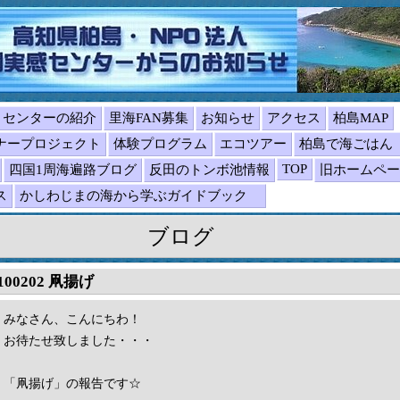
センターの紹介
里海FAN募集
お知らせ
アクセス
柏島MAP
ナープロジェクト
体験プログラム
エコツアー
柏島で海ごは
TOP
四国1周海遍路ブログ
反田のトンボ池情報
旧ホームペー
ス
かしわじまの海から学ぶガイドブック
ブログ
100202 凧揚げ
みなさん、こんにちわ！
お待たせ致しました・・・
「凧揚げ」の報告です☆