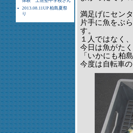
体験 土佐塾中学校さん
2013.08.11UP 柏島夏祭
満足げにセン
り
片手に魚をぶ
す。
１人ではなく
今日は魚がた
「いかにも柏
今度は自転車