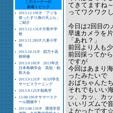
このコーナーの
てきてますね
新着トピック
ってワクワク
2013.12.19UP 「アジを
使ったすり身の天ぷら」
ご紹介
今日は2回目の
2013.12.13UP 片島中学
早速カメラを
校
「あれ？」
2013.11.28UP 八束小学
校
前回より人も
2013.10.1UP 四万十高
前回採ってか
校研修
ですが
2013.9.18UP 2013年次
今回はあまり
日本島嶼学会 高知・柏
島大会
ったみたいで
2013.9.12UP SUIJI学生
おばちゃんた
サービスラーニング
それでもいい
2013.9.12UP 柏島学
ッ、カッ、カ
13.08.19UP サマースク
ール開催中！
いいリズムで
2013.08.13UP 環境学習
よかったです