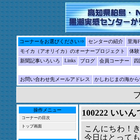
コーナーをお選びください⇒
センターの紹介
里海
モイカ（アオリイカ）のオーナープロジェクト
体験
Links
新聞記事いろいろ
ブログ
会員コーナー
四
お問い合わせ先メールアドレス
かしわじまの海か
操作メニュー
100222 い
コーナーの目次
トップ画面
こんにちわ！
今日はとって