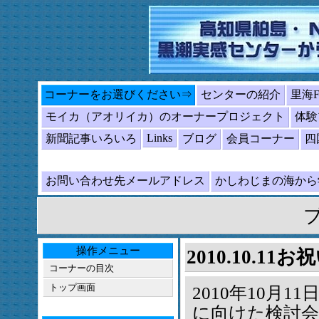
コーナーをお選びください⇒
センターの紹介
里海
モイカ（アオリイカ）のオーナープロジェクト
体験
Links
新聞記事いろいろ
ブログ
会員コーナー
四
お問い合わせ先メールアドレス
かしわじまの海か
操作メニュー
2010.10.
コーナーの目次
トップ画面
2010年10月
に向けた検討会