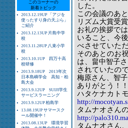
このコーナーの
した。
新着トピック
この会議のあと
2013.12.19UP 「アジを
使ったすり身の天ぷら」
リズム大賞受
ご紹介
お礼の挨拶で
2013.12.13UP 片島中学
いること、今
校
べさせていた
2013.11.28UP 八束小学
校
そのあとのお
2013.10.1UP 四万十高
は、畠中智子
校研修
されていたの
2013.9.18UP 2013年次
梅原さん、智
日本島嶼学会 高知・柏
島大会
ありがとう！
2013.9.12UP SUIJI学生
ハタケナカト
サービスラーニング
http://mocotyan.s
2013.9.12UP 柏島学
タムナオさん
13.08.19UP サマースク
ール開催中！
http://palo310.
2013.08.13UP 環境学習
タムナオさん