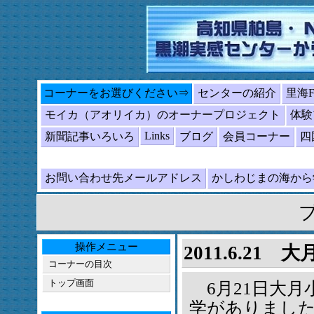
コーナーをお選びください⇒
センターの紹介
里海
モイカ（アオリイカ）のオーナープロジェクト
体験
Links
新聞記事いろいろ
ブログ
会員コーナー
四
お問い合わせ先メールアドレス
かしわじまの海か
操作メニュー
2011.6.2
コーナーの目次
トップ画面
6月21日大月
学がありまし