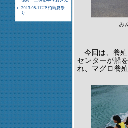
体験 土佐塾中学校さん
2013.08.11UP 柏島夏祭
り
み
今回は、養殖
センターが船を
れ、マグロ養