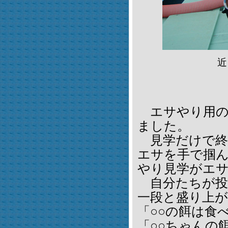
近
エサやり用の
ました。
見学だけで終
エサを手で掴
やり見学がエ
自分たちが投
一段と盛り上
「○○の餌は食
「○○ちゃんの