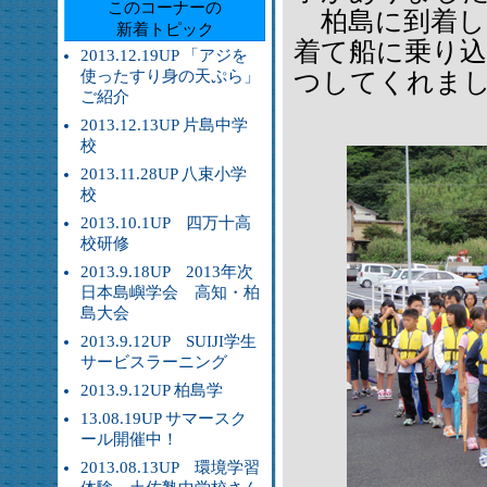
このコーナーの
柏島に到着し
新着トピック
着て船に乗り
2013.12.19UP 「アジを
使ったすり身の天ぷら」
つしてくれま
ご紹介
2013.12.13UP 片島中学
校
2013.11.28UP 八束小学
校
2013.10.1UP 四万十高
校研修
2013.9.18UP 2013年次
日本島嶼学会 高知・柏
島大会
2013.9.12UP SUIJI学生
サービスラーニング
2013.9.12UP 柏島学
13.08.19UP サマースク
ール開催中！
2013.08.13UP 環境学習