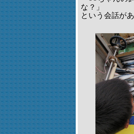
な？」
という会話が