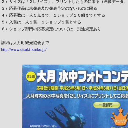
２）サイズは「２Lサイズ」、プリントしたものに限る（画像データ
３）応募作品は未発表及び発表予定のないものに限る
４）応募数は一人５点まで、１ショップ１０組までとする
５）入賞は一人１賞、１ショップ１賞とする
６）ショップ部門の応募規定については、別途規定あり
詳細は大月町観光協会まで
http://www.otsuki-kanko.jp/