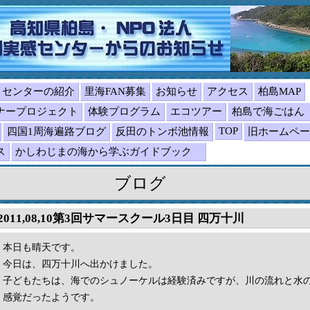
センターの紹介
里海FAN募集
お知らせ
アクセス
柏島MAP
ナープロジェクト
体験プログラム
エコツアー
柏島で海ごは
TOP
四国1周海遍路ブログ
反田のトンボ池情報
旧ホームペー
ス
かしわじまの海から学ぶガイドブック
ブログ
2011,08,10第3回サマースクール3日目 四万十川
本日も晴天です。
今日は、四万十川へ出かけました。
子どもたちは、海でのシュノーケルは経験済みですが、川の流れと水
感覚だったようです。