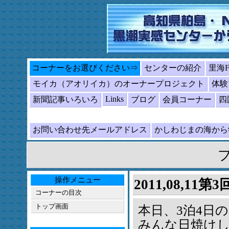
コーナーをお選びください⇒
センターの紹介
里海
モイカ（アオリイカ）のオーナープロジェクト
体験
Links
新聞記事いろいろ
ブログ
会員コーナー
四
お問い合わせ先メールアドレス
かしわじまの海か
操作メニュー
2011,08,1
コーナーの目次
トップ画面
本日、3泊4日
みんな日焼け