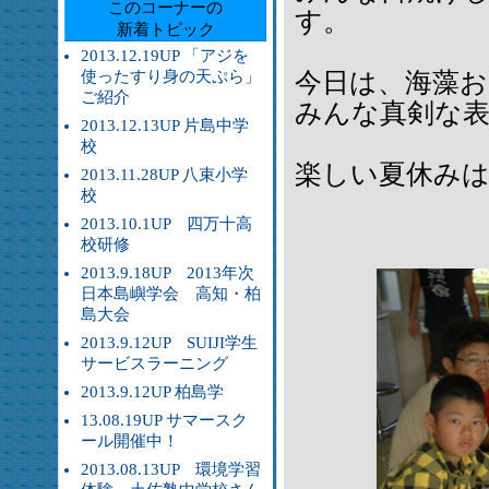
このコーナーの
す。
新着トピック
2013.12.19UP 「アジを
使ったすり身の天ぷら」
今日は、海藻
ご紹介
みんな真剣な
2013.12.13UP 片島中学
校
楽しい夏休み
2013.11.28UP 八束小学
校
2013.10.1UP 四万十高
校研修
2013.9.18UP 2013年次
日本島嶼学会 高知・柏
島大会
2013.9.12UP SUIJI学生
サービスラーニング
2013.9.12UP 柏島学
13.08.19UP サマースク
ール開催中！
2013.08.13UP 環境学習