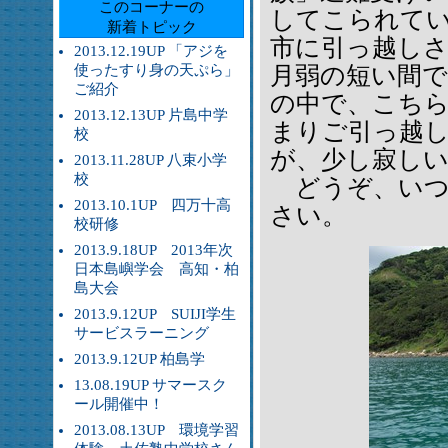
このコーナーの
してこられて
新着トピック
市に引っ越し
2013.12.19UP 「アジを
使ったすり身の天ぷら」
月弱の短い間
ご紹介
の中で、こち
2013.12.13UP 片島中学
まりご引っ越
校
が、少し寂し
2013.11.28UP 八束小学
校
どうぞ、いつ
2013.10.1UP 四万十高
さい。
校研修
2013.9.18UP 2013年次
日本島嶼学会 高知・柏
島大会
2013.9.12UP SUIJI学生
サービスラーニング
2013.9.12UP 柏島学
13.08.19UP サマースク
ール開催中！
2013.08.13UP 環境学習