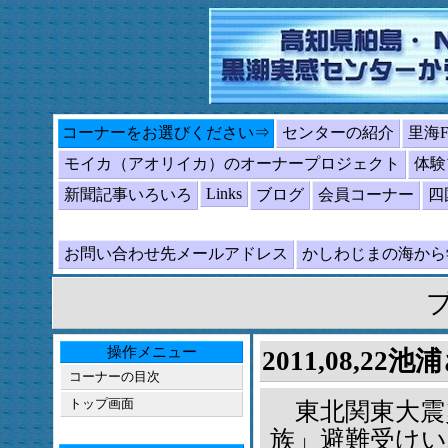
コーナーをお選びください⇒
センターの紹介
里海
モイカ（アオリイカ）のオーナープロジェクト
体験
Links
新聞記事いろいろ
ブログ
会員コーナー
四
お問い合わせ先メールアドレス
かしわじまの海か
操作メニュー
2011,08,
コーナーの目次
トップ画面
東北関東大震
族」避難受け