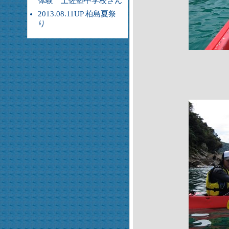
体験 土佐塾中学校さん
2013.08.11UP 柏島夏祭
り