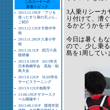
このコーナーの
新着トピック
3人乗りシーカ
2013.12.19UP 「アジを
使ったすり身の天ぷら」
り付けて、漕
ご紹介
るかどうかを
2013.12.13UP 片島中学
校
今日は暑くも
2013.11.28UP 八束小学
校
ので、少し乗
2013.10.1UP 四万十高
島を1周してい
校研修
2013.9.18UP 2013年次
日本島嶼学会 高知・柏
島大会
2013.9.12UP SUIJI学生
サービスラーニング
2013.9.12UP 柏島学
13.08.19UP サマースク
ール開催中！
2013.08.13UP 環境学習