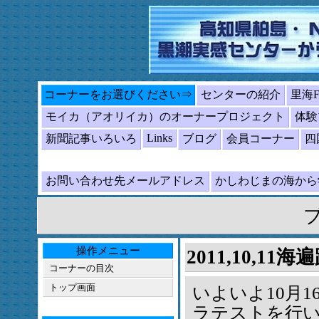
コーナーをお選びください⇒
センターの紹介
里海
モイカ（アオリイカ）のオーナープロジェクト
体験
Links
新聞記事いろいろ
ブログ
会員コーナー
四
お問い合わせ先メールアドレス
かしわじまの海か
操作メニュー
2011,10,
コーナーの目次
トップ画面
いよいよ10月
ラテストを行