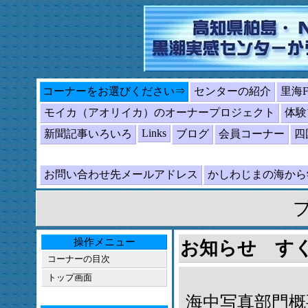
コーナーをお選びください⇒
センターの紹介
里海
モイカ（アオリイカ）のオーナープロジェクト
体験
Links
新聞記事いろいろ
ブログ
会員コーナー
四
お問い合わせ先メールアドレス
かしわじまの海か
操作メニュー
お知らせ すく
コーナーの目次
トップ画面
海中写真部門概