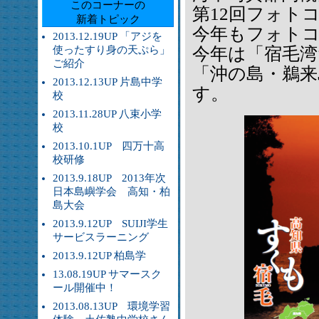
このコーナーの
第12回フォト
新着トピック
今年もフォト
2013.12.19UP 「アジを
使ったすり身の天ぷら」
今年は「宿毛湾
ご紹介
「沖の島・鵜来
2013.12.13UP 片島中学
す。
校
2013.11.28UP 八束小学
校
2013.10.1UP 四万十高
校研修
2013.9.18UP 2013年次
日本島嶼学会 高知・柏
島大会
2013.9.12UP SUIJI学生
サービスラーニング
2013.9.12UP 柏島学
13.08.19UP サマースク
ール開催中！
2013.08.13UP 環境学習