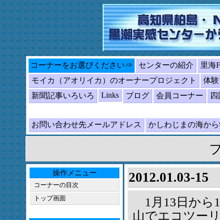
コーナーをお選びください⇒
センターの紹介
里海
モイカ（アオリイカ）のオーナープロジェクト
体験
Links
新聞記事いろいろ
ブログ
会員コーナー
四
お問い合わせ先メールアドレス
かしわじまの海か
操作メニュー
2012.01.0
コーナーの目次
トップ画面
1月13日から
山でエコツー