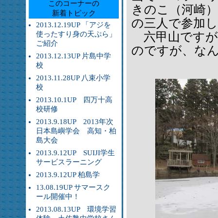
このコーナーの
きのこ（河崎
新着トピック
の三人で参加
2013.12.19UP 「アジを
使ったすり身の天ぷら」
六甲山ですが
ご紹介
のですが、な
2013.12.13UP 片島中学
校
2013.11.28UP 八束小学
校
2013.10.1UP 四万十高
校研修
2013.9.18UP 2013年次
日本島嶼学会 高知・柏
島大会
2013.9.12UP SUIJI学生
サービスラーニング
2013.9.12UP 柏島学
13.08.19UP サマースク
ール開催中！
2013.08.13UP 環境学習